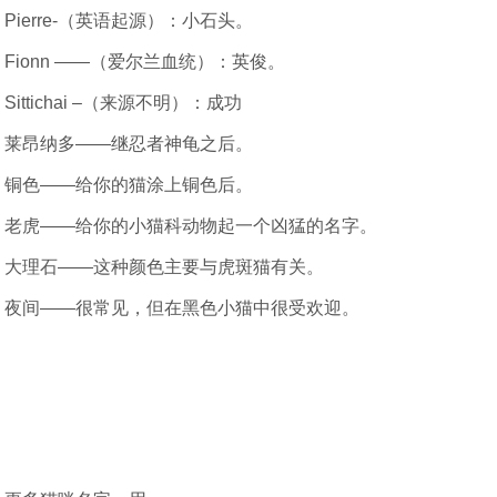
Pierre-（英语起源）：小石头。
Fionn ——（爱尔兰血统）：英俊。
Sittichai –（来源不明）：成功
莱昂纳多——继忍者神龟之后。
铜色——给你的猫涂上铜色后。
老虎——给你的小猫科动物起一个凶猛的名字。
大理石——这种颜色主要与虎斑猫有关。
夜间——很常见，但在黑色小猫中很受欢迎。