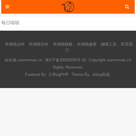
每日喵喵
布偶猫品种
布偶猫百科
布偶猫猫粮
布偶猫健康
猫咪工具
联系我
们
仙女猫 xiannvmao.cn
津ICP备20000036号-18
Copyright xiannvmao.cn
Rights Reserved.
Powered By
Z-BlogPHP
Theme By
zblog前端
猫咪服装
猫咪玩具
猫咪托运