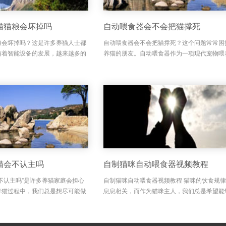
猫猫粮会坏掉吗
自动喂食器会不会把猫撑死
粮会坏掉吗？这是许多养猫人士都
自动喂食器会不会把猫撑死？这个问题常常困
随着智能设备的发展，越来越多的
养猫的朋友。自动喂食器作为一项现代宠物喂
喂食器来照顾自家猫咪，方便又省
具，方便了很多忙碌的猫主，不需要每天定时
，自动喂食器在喂猫猫粮时，会不
猫咪也能定时进食。但是，关于自动喂食器是
致猫咪暴食甚至撑死...
猫会不认主吗
自制猫咪自动喂食器视频教程
不认主吗”是许多养猫家庭会担心
自制猫咪自动喂食器视频教程 猫咪的饮食规
养猫过程中，我们总是想尽可能做
息息相关，而作为猫咪主人，我们总是希望能
照料，但又害怕自动喂食器会影响
好的喂食方式。但有时候，忙碌的工作和生活
和亲近感。自动喂食器的出现，解
无法按时为猫咪喂食，这时，一款自制猫咪自
器显得尤为重要...