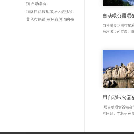
养注意事项
猫 自动喂食
猫咪自动喂食器怎么做视频
自动喂食器喂
黄色布偶猫 黄色布偶猫的稀
自动喂食器喂猫猫
有性
曾思考过的问题。
家庭开始使用自动
时。但有些人担心
会让猫粮变坏？这...
用自动喂食器
“用自动喂食器猫会
的问题。尤其是在
到为猫咪提供好的
猫咪对我们的依赖
决了上班族和忙...