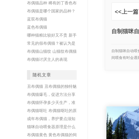
布偶猫品种 稀有的丁香色布
偶猫介绍
布偶猫是哪个国家的品种？
<<上一篇
揭秘布偶猫祖先
蓝双布偶猫
蓝色布偶猫
自制猫咪
哪种猫粮比较好又不贵 新手
怎样为你的孩子选择爱吃的
常见的假布偶猫？被认为是
食物
布偶猫的其他猫品种
自制猫咪自动喂
布偶猫山猫纹 山猫纹布偶猫
间喂食有时会遇
的独特外观
布偶猫讨厌主人的表现
或...
随机文章
丑布偶猫 丑布偶猫的独特魅
力
布偶猫爆毛，促进方法分享
布偶猫怀孕多少天生产，准
确天数
布偶猫呕吐 布偶猫呕吐的原
因和处理
成年布偶猫，养护要点须知
猫咪自动喂食器原理是什么
布偶猫黄色 黄色布偶猫的饲