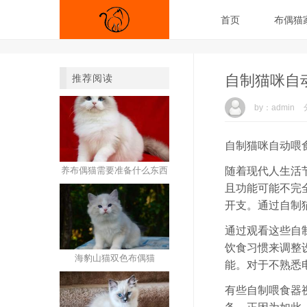
首页
布偶猫
自制猫咪自
推荐阅读
by：admin
自制猫咪自动喂
养布偶猫需要准备什么东西
随着现代人生活
且功能可能不完
开支。通过自制
通过观看这些自
饮食习惯来调整
海豹山猫双色布偶猫
能。对于不熟悉
有些自制喂食器