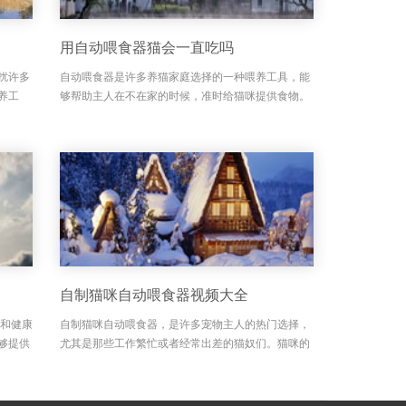
用自动喂食器猫会一直吃吗
扰许多
自动喂食器是许多养猫家庭选择的一种喂养工具，能
养工
够帮助主人在不在家的时候，准时给猫咪提供食物。
喂食，
但有很多猫咪主人会担心，自动喂食器会不会让猫咪
否会导
吃得过多，甚至出现猫咪一直吃的情况？其实，自动
喂食器的设计初衷...
自制猫咪自动喂食器视频大全
律和健康
自制猫咪自动喂食器，是许多宠物主人的热门选择，
够提供
尤其是那些工作繁忙或者经常出差的猫奴们。猫咪的
让我们
饮食管理不仅关系到它们的健康，还是主人关爱的小
动喂食
细节之一。自制自动喂食器可以根据猫咪的需求定时
定量喂食，避免了...