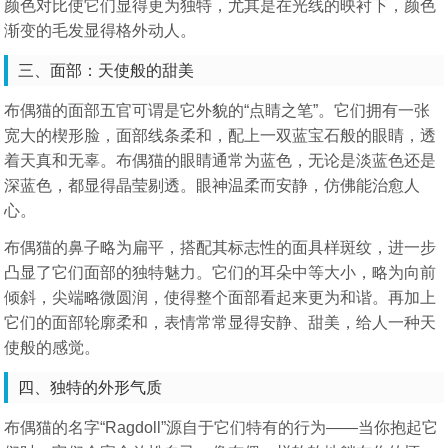
颜色对比使它们显得更为独特，尤其是在光线的映衬下，颜色
渐变的毛发显得格外动人。
三、面部：天使般的甜美
布偶猫的面部五官可谓是它外貌的“点睛之笔”。它们拥有一张
宽大的楔形脸，面部线条柔和，配上一双蓝宝石般的眼睛，透
着天真和无辜。布偶猫的眼睛通常为蓝色，无论是淡蓝色还是
深蓝色，都显得晶莹剔透。眼神温柔而安静，仿佛能治愈人
心。
布偶猫的鼻子略为扁平，搭配其标志性的面具样斑纹，进一步
凸显了它们面部的独特魅力。它们的耳朵中等大小，略为向前
倾斜，尖端略微圆润，使得整个面部看起来更为和谐。再加上
它们的面部轮廓柔和，表情常常显得安静、甜美，给人一种天
使般的感觉。
四、独特的外形气质
布偶猫的名字“Ragdoll”源自于它们特有的行为——当你抱起它