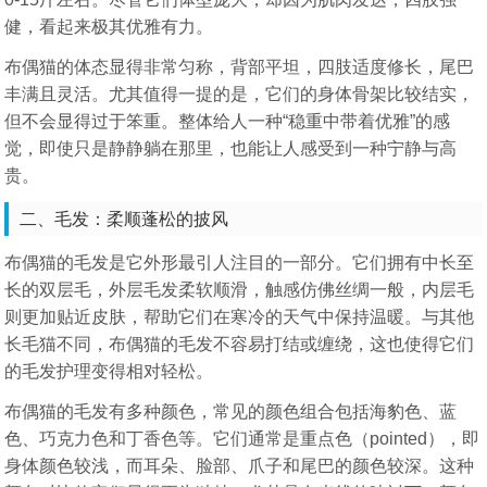
健，看起来极其优雅有力。
布偶猫的体态显得非常匀称，背部平坦，四肢适度修长，尾巴
丰满且灵活。尤其值得一提的是，它们的身体骨架比较结实，
但不会显得过于笨重。整体给人一种“稳重中带着优雅”的感
觉，即使只是静静躺在那里，也能让人感受到一种宁静与高
贵。
二、毛发：柔顺蓬松的披风
布偶猫的毛发是它外形最引人注目的一部分。它们拥有中长至
长的双层毛，外层毛发柔软顺滑，触感仿佛丝绸一般，内层毛
则更加贴近皮肤，帮助它们在寒冷的天气中保持温暖。与其他
长毛猫不同，布偶猫的毛发不容易打结或缠绕，这也使得它们
的毛发护理变得相对轻松。
布偶猫的毛发有多种颜色，常见的颜色组合包括海豹色、蓝
色、巧克力色和丁香色等。它们通常是重点色（pointed），即
身体颜色较浅，而耳朵、脸部、爪子和尾巴的颜色较深。这种