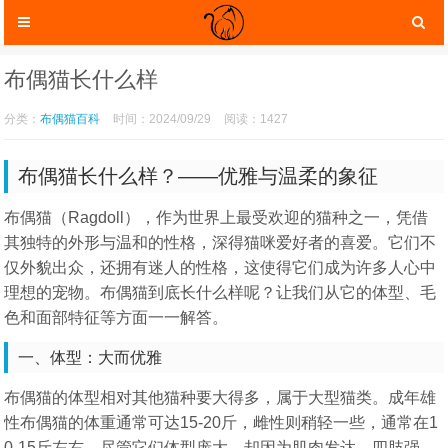
布偶猫长什么样
分类：
布偶猫百科
时间：2024/09/29
阅读：1427
布偶猫长什么样？——优雅与温柔的象征
布偶猫（Ragdoll），作为世界上最受欢迎的猫种之一，凭借
其独特的外形与温和的性格，深得猫咪爱好者的喜爱。它们不
仅外貌出众，还拥有迷人的性格，这使得它们成为许多人心中
理想的宠物。布偶猫到底长什么样呢？让我们从它的体型、毛
猫咪服装
色和面部特征等方面一一解答。
猫咪玩具
一、体型：大而优雅
布偶猫的体型相对其他猫种要大得多，属于大型猫类。成年雄
性布偶猫的体重通常可达15-20斤，雌性则稍轻一些，通常在1
猫咪托运
0-15斤左右。尽管它们体型庞大，却因为肌肉发达，四肢强