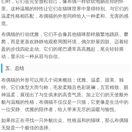
们时，它们会完全放松自己，像布偶一样软软地躺在你的怀
里。这种温顺的特性让它们在猫咪世界中显得特别。与它们的
温柔性格相匹配，布偶猫的外形同样给人一种柔和、无害的感
觉。
布偶猫的行动优雅，它们不会像其他猫咪那样频繁地跳跃、攀
爬，而是更喜欢静静地观察周围环境，偶尔舒展四肢、迈着轻
盈的步伐四处走动。它们的尾巴通常高高翘起，尾尖轻轻摇
动，显示出一种从容与自信。
五、总结
布偶猫的外形可以用几个词来概括：优雅、温柔、甜美、独
特。它们体型大而匀称，毛发柔顺且色彩斑斓，五官精致、眼
神温柔，展现出了与生俱来的高贵气质。加上它们的天使般外
貌与温顺的性格，布偶猫不仅仅是一只猫，它更像是生活中的
一位安静、优雅的陪伴者，给人带来无尽的温暖与愉悦。
如果你正在寻找一只外貌出众、性格温和的猫咪，那么布偶猫
无疑是一个极佳的选择。