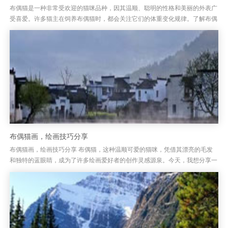
布偶猫是一种非常受欢迎的猫咪品种，因其温顺、聪明的性格和美丽的外表广
受喜爱。许多猫主在饲养布偶猫时，都会关注它们的体重变化规律。了解布偶
猫的体重发展规律，不仅有助于评估其健康状况，还能帮助主人做好日常...
布偶猫画，绘画技巧分享
布偶猫画，绘画技巧分享 布偶猫，这种温顺可爱的猫咪，凭借其漂亮的毛发
和独特的蓝眼睛，成为了许多绘画爱好者的创作灵感源泉。今天，我想分享一
些绘制布偶猫的技巧，帮助大家能够更加生动、真实地呈现出这只猫咪的...