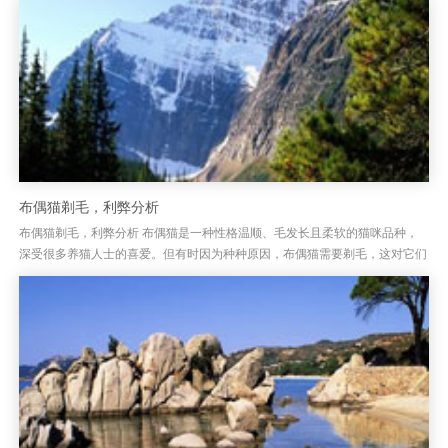
布偶猫剃毛，利弊分析
布偶猫剃毛，利弊分析 布偶猫是一种性格温顺、毛发长且柔软的猫咪品种，
深受很多养猫人士的喜爱。但有时因为种种原因，布偶猫需要剃毛，这对它们
来说到底是好还是坏呢？剃毛虽然能帮助减少掉毛问题，但这并非解决所...