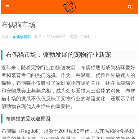
布偶猫市场
分类：
布偶猫百科
时间：2024/09/29
阅读：1264
布偶猫市场：蓬勃发展的宠物行业新宠
近年来，随着宠物行业的快速发展，布偶猫逐渐成为猫咪爱好
者和繁育者们的热门选择。作为一种温顺、优雅且外貌迷人的
猫种，布偶猫不仅吸引了家庭宠物市场的关注，还在高端猫舍
和宠物展会上频频亮相，成为众多爱猫人士追捧的对象。布偶
猫咪服装
猫市场的发展不仅仅反映了宠物行业的潮流变化，还展示了伴
猫咪玩具
侣动物在现代人生活中的重要性。
布偶猫的受欢迎原因
布偶猫（Ragdoll）起源于20世纪60年代，以其温和的性格和
猫咪托运
漂亮的外表著称。它们的蓝色眼睛、半长毛和标志性的颜色渐