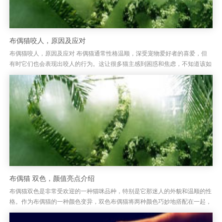
布偶猫咬人，原因及应对
布偶猫咬人，原因及应对 布偶猫通常性格温顺，深受宠物爱好者的喜爱，但
有时它们也会表现出咬人的行为。这让很多猫主感到困惑和焦虑，不知道该如
何处理。布偶猫咬人其实并非出于攻击性，它们的咬人行为常常是由于某...
布偶猫 双色，颜值亮点介绍
布偶猫双色是非常受欢迎的一种猫咪品种，特别是它那迷人的外貌和温顺的性
格。作为布偶猫的一种颜色变异，双色布偶猫将两种颜色巧妙地搭配在一起，
呈现出独特的美丽。布偶猫的双色外观通常分为深浅色相间的毛发，常见...