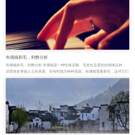
布偶猫剃毛，利弊分析
布偶猫剃毛，利弊分析 布偶猫是一种性格温顺、毛发长且柔软的猫咪品种，
深受很多养猫人士的喜爱。但有时因为种种原因，布偶猫需要剃毛，这对它们
来说到底是好还是坏呢？剃毛虽然能帮助减少掉毛问题，但这并非解决所...