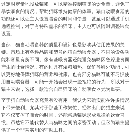
过定时定量地投放猫粮，可以精准控制猫咪的饮食量，避免了
暴饮暴食的情况，帮助猫咪维持健康的体重。猫自动喂食器的
功能还可以让主人设置喂食的时间和份量，甚至可以通过手机
远程控制，对于有特殊需求的猫咪，主人也可以随时调整喂食
设置。
当然，猫自动喂食器的质量和设计也是影响其使用效果的关
键。市场上有各种品牌和型号的猫自动喂食器，不同的设备功
能和容量有所不同。像有些喂食器还能避免猫咪因急躁进食而
产生的吐食情况，有的则具有湿粮加热、保鲜等额外功能，可
以更好地保障猫咪的营养和健康。也有部分猫咪可能不习惯使
用自动喂食器，可能一开始会出现一些拒绝的行为，所以对于
猫主来说，选择一款适合自己猫咪的自动喂食器尤为重要。
至于猫自动喂食器究竟有没有用，我认为它确实能在许多情况
下带来便利。尤其对于那些工作繁忙、经常出门的猫主来说，
它不仅节省了喂食的时间，还能帮助猫咪形成规律的饮食习
惯。虽然它不能代替人与猫咪之间的亲密互动，但它为猫主提
供了一个非常实用的辅助工具。