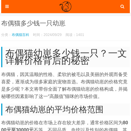
布偶猫多少钱一只幼崽
分类：
布偶猫百科
时间：2024/09/29
阅读：1401
布偶猫幼崽多少钱一只？一文
详解价格背后的秘密
布偶猫，因其温顺的性格、柔软的被毛以及美丽的外观而备受
喜爱，逐渐成为很多家庭的宠物首选。布偶猫幼崽的价格究竟
是多少呢？本文将带你全面了解布偶猫幼崽的价格构成，并揭
猫咪服装
猫咪玩具
秘哪些因素影响了这一“高颜值”猫咪的市场价值。
布偶猫幼崽的平均价格范围
布偶猫幼崽的价格在市场上存在较大差异，通常价格区间为
80
00元至30000元
不等。不同品质、血统以及性别的布偶猫，其
猫咪托运