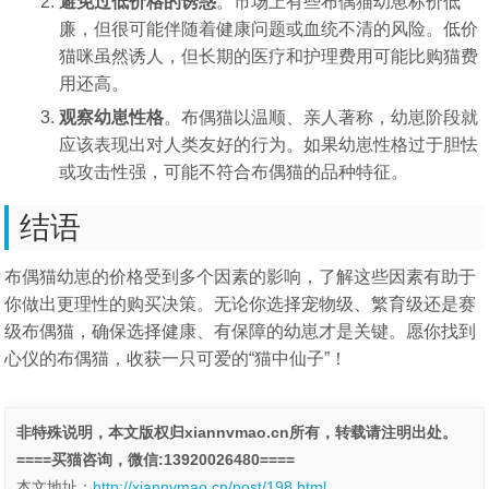
避免过低价格的诱惑
。市场上有些布偶猫幼崽标价低
廉，但很可能伴随着健康问题或血统不清的风险。低价
猫咪虽然诱人，但长期的医疗和护理费用可能比购猫费
用还高。
观察幼崽性格
。布偶猫以温顺、亲人著称，幼崽阶段就
应该表现出对人类友好的行为。如果幼崽性格过于胆怯
或攻击性强，可能不符合布偶猫的品种特征。
结语
布偶猫幼崽的价格受到多个因素的影响，了解这些因素有助于
你做出更理性的购买决策。无论你选择宠物级、繁育级还是赛
级布偶猫，确保选择健康、有保障的幼崽才是关键。愿你找到
心仪的布偶猫，收获一只可爱的“猫中仙子”！
非特殊说明，本文版权归xiannvmao.cn所有，转载请注明出处。
====买猫咨询，微信:13920026480====
本文地址：
http://xiannvmao.cn/post/198.html