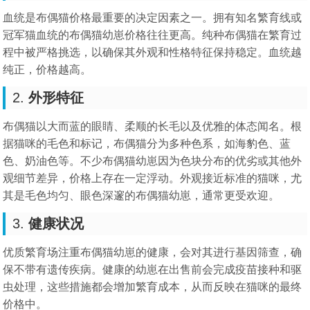
血统是布偶猫价格最重要的决定因素之一。拥有知名繁育线或
冠军猫血统的布偶猫幼崽价格往往更高。纯种布偶猫在繁育过
程中被严格挑选，以确保其外观和性格特征保持稳定。血统越
纯正，价格越高。
2.
外形特征
布偶猫以大而蓝的眼睛、柔顺的长毛以及优雅的体态闻名。根
据猫咪的毛色和标记，布偶猫分为多种色系，如海豹色、蓝
色、奶油色等。不少布偶猫幼崽因为色块分布的优劣或其他外
观细节差异，价格上存在一定浮动。外观接近标准的猫咪，尤
其是毛色均匀、眼色深邃的布偶猫幼崽，通常更受欢迎。
3.
健康状况
优质繁育场注重布偶猫幼崽的健康，会对其进行基因筛查，确
保不带有遗传疾病。健康的幼崽在出售前会完成疫苗接种和驱
虫处理，这些措施都会增加繁育成本，从而反映在猫咪的最终
价格中。