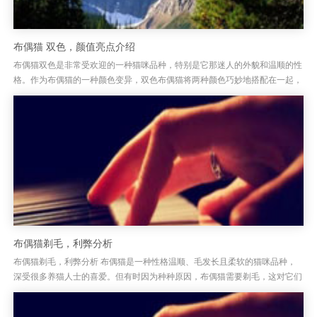
布偶猫 双色，颜值亮点介绍
布偶猫双色是非常受欢迎的一种猫咪品种，特别是它那迷人的外貌和温顺的性
格。作为布偶猫的一种颜色变异，双色布偶猫将两种颜色巧妙地搭配在一起，
呈现出独特的美丽。布偶猫的双色外观通常分为深浅色相间的毛发，常见...
布偶猫剃毛，利弊分析
布偶猫剃毛，利弊分析 布偶猫是一种性格温顺、毛发长且柔软的猫咪品种，
深受很多养猫人士的喜爱。但有时因为种种原因，布偶猫需要剃毛，这对它们
来说到底是好还是坏呢？剃毛虽然能帮助减少掉毛问题，但这并非解决所...