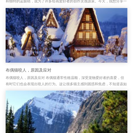
和独特的蓝眼睛，成为了许多绘画爱好者的创作灵感源泉。今天，我想分享一
些绘制布偶猫的技巧，帮助大家能够更加生动、真实地呈现出这只猫咪的...
布偶猫咬人，原因及应对
布偶猫咬人，原因及应对 布偶猫通常性格温顺，深受宠物爱好者的喜爱，但
有时它们也会表现出咬人的行为。这让很多猫主感到困惑和焦虑，不知道该如
何处理。布偶猫咬人其实并非出于攻击性，它们的咬人行为常常是由于某...